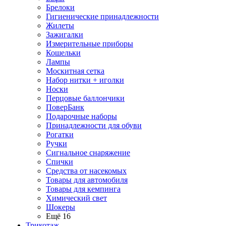
Брелоки
Гигиенические принадлежности
Жилеты
Зажигалки
Измерительные приборы
Кошельки
Лампы
Москитная сетка
Набор нитки + иголки
Носки
Перцовые баллончики
ПоверБанк
Подарочные наборы
Принадлежности для обуви
Рогатки
Ручки
Сигнальное снаряжение
Спички
Средства от насекомых
Товары для автомобиля
Товары для кемпинга
Химический свет
Шокеры
Ещё 16
Трикотаж