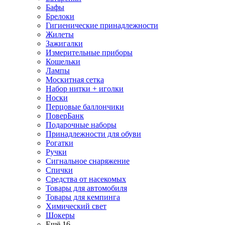
Бафы
Брелоки
Гигиенические принадлежности
Жилеты
Зажигалки
Измерительные приборы
Кошельки
Лампы
Москитная сетка
Набор нитки + иголки
Носки
Перцовые баллончики
ПоверБанк
Подарочные наборы
Принадлежности для обуви
Рогатки
Ручки
Сигнальное снаряжение
Спички
Средства от насекомых
Товары для автомобиля
Товары для кемпинга
Химический свет
Шокеры
Ещё 16