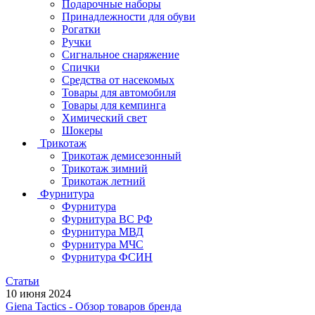
Подарочные наборы
Принадлежности для обуви
Рогатки
Ручки
Сигнальное снаряжение
Спички
Средства от насекомых
Товары для автомобиля
Товары для кемпинга
Химический свет
Шокеры
Трикотаж
Трикотаж демисезонный
Трикотаж зимний
Трикотаж летний
Фурнитура
Фурнитура
Фурнитура ВС РФ
Фурнитура МВД
Фурнитура МЧС
Фурнитура ФСИН
Статьи
10 июня 2024
Giena Tactics - Обзор товаров бренда