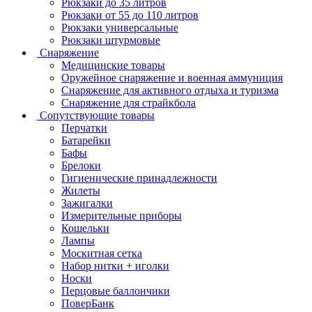
Рюкзаки до 35 литров
Рюкзаки от 55 до 110 литров
Рюкзаки универсальные
Рюкзаки штурмовые
Снаряжение
Медицинские товары
Оружейное снаряжение и военная аммуниция
Снаряжение для активного отдыха и туризма
Снаряжение для страйкбола
Сопутствующие товары
Перчатки
Батарейки
Бафы
Брелоки
Гигиенические принадлежности
Жилеты
Зажигалки
Измерительные приборы
Кошельки
Лампы
Москитная сетка
Набор нитки + иголки
Носки
Перцовые баллончики
ПоверБанк