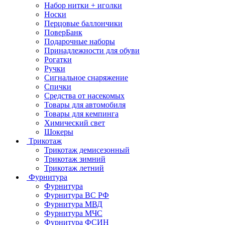
Набор нитки + иголки
Носки
Перцовые баллончики
ПоверБанк
Подарочные наборы
Принадлежности для обуви
Рогатки
Ручки
Сигнальное снаряжение
Спички
Средства от насекомых
Товары для автомобиля
Товары для кемпинга
Химический свет
Шокеры
Трикотаж
Трикотаж демисезонный
Трикотаж зимний
Трикотаж летний
Фурнитура
Фурнитура
Фурнитура ВС РФ
Фурнитура МВД
Фурнитура МЧС
Фурнитура ФСИН