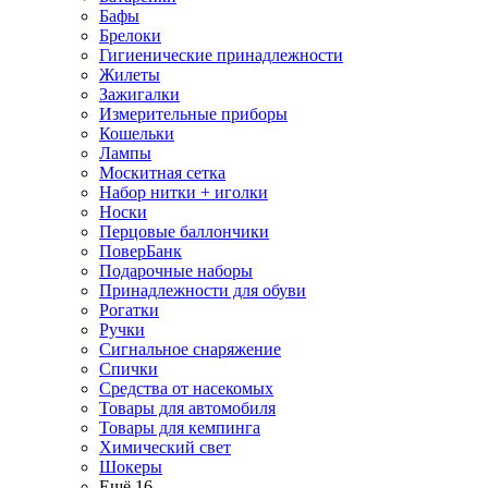
Бафы
Брелоки
Гигиенические принадлежности
Жилеты
Зажигалки
Измерительные приборы
Кошельки
Лампы
Москитная сетка
Набор нитки + иголки
Носки
Перцовые баллончики
ПоверБанк
Подарочные наборы
Принадлежности для обуви
Рогатки
Ручки
Сигнальное снаряжение
Спички
Средства от насекомых
Товары для автомобиля
Товары для кемпинга
Химический свет
Шокеры
Ещё 16