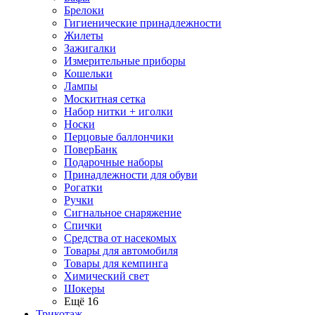
Брелоки
Гигиенические принадлежности
Жилеты
Зажигалки
Измерительные приборы
Кошельки
Лампы
Москитная сетка
Набор нитки + иголки
Носки
Перцовые баллончики
ПоверБанк
Подарочные наборы
Принадлежности для обуви
Рогатки
Ручки
Сигнальное снаряжение
Спички
Средства от насекомых
Товары для автомобиля
Товары для кемпинга
Химический свет
Шокеры
Ещё 16
Трикотаж