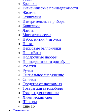
Брелоки
Гигиенические принадлежности
Жилеты
Зажигалки
Измерительные приборы
Кошельки
Лампы
Москитная сетка
Набор нитки + иголки
Носки
Перцовые баллончики
ПоверБанк
Подарочные наборы
Принадлежности для обуви
Рогатки
Ручки
Сигнальное снаряжение
Спички
Средства от насекомых
Товары для автомобиля
Товары для кемпинга
Химический свет
Шокеры
Ещё 16
Трикотаж