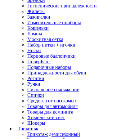
Брелоки
Гигиенические принадлежности
Жилеты
Зажигалки
Измерительные приборы
Кошельки
Лампы
Москитная сетка
Набор нитки + иголки
Носки
Перцовые баллончики
ПоверБанк
Подарочные наборы
Принадлежности для обуви
Рогатки
Ручки
Сигнальное снаряжение
Спички
Средства от насекомых
Товары для автомобиля
Товары для кемпинга
Химический свет
Шокеры
Трикотаж
Трикотаж демисезонный