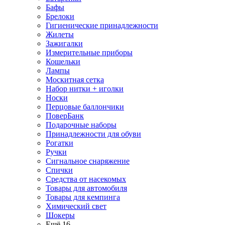
Бафы
Брелоки
Гигиенические принадлежности
Жилеты
Зажигалки
Измерительные приборы
Кошельки
Лампы
Москитная сетка
Набор нитки + иголки
Носки
Перцовые баллончики
ПоверБанк
Подарочные наборы
Принадлежности для обуви
Рогатки
Ручки
Сигнальное снаряжение
Спички
Средства от насекомых
Товары для автомобиля
Товары для кемпинга
Химический свет
Шокеры
Ещё 16