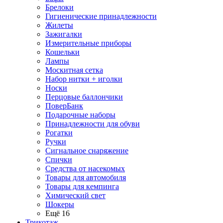
Брелоки
Гигиенические принадлежности
Жилеты
Зажигалки
Измерительные приборы
Кошельки
Лампы
Москитная сетка
Набор нитки + иголки
Носки
Перцовые баллончики
ПоверБанк
Подарочные наборы
Принадлежности для обуви
Рогатки
Ручки
Сигнальное снаряжение
Спички
Средства от насекомых
Товары для автомобиля
Товары для кемпинга
Химический свет
Шокеры
Ещё 16
Трикотаж