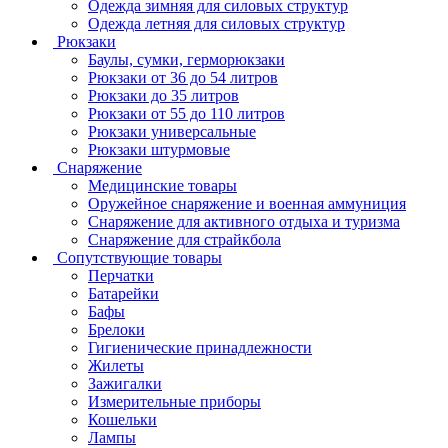
Одежда зимняя для силовых структур
Одежда летняя для силовых структур
Рюкзаки
Баулы, сумки, герморюкзаки
Рюкзаки от 36 до 54 литров
Рюкзаки до 35 литров
Рюкзаки от 55 до 110 литров
Рюкзаки универсальные
Рюкзаки штурмовые
Снаряжение
Медицинские товары
Оружейное снаряжение и военная аммуниция
Снаряжение для активного отдыха и туризма
Снаряжение для страйкбола
Сопутствующие товары
Перчатки
Батарейки
Бафы
Брелоки
Гигиенические принадлежности
Жилеты
Зажигалки
Измерительные приборы
Кошельки
Лампы