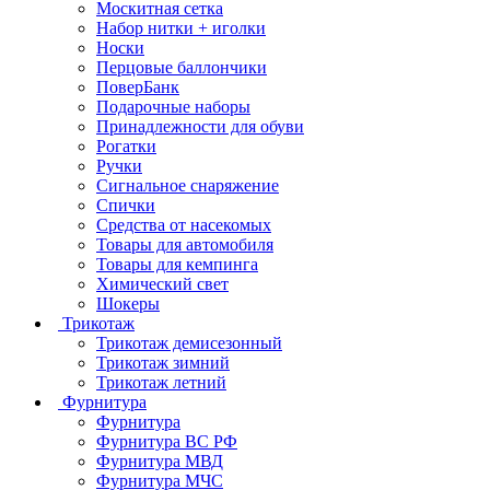
Москитная сетка
Набор нитки + иголки
Носки
Перцовые баллончики
ПоверБанк
Подарочные наборы
Принадлежности для обуви
Рогатки
Ручки
Сигнальное снаряжение
Спички
Средства от насекомых
Товары для автомобиля
Товары для кемпинга
Химический свет
Шокеры
Трикотаж
Трикотаж демисезонный
Трикотаж зимний
Трикотаж летний
Фурнитура
Фурнитура
Фурнитура ВС РФ
Фурнитура МВД
Фурнитура МЧС