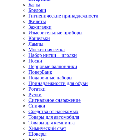
Бафы
Брелоки
Гигиенические принадлежности
Жилеты
Зажигалки
Измерительные приборы
Кошельки
Лампы
Москитная сетка
Набор нитки + иголки
Носки
Перцовые баллончики
ПоверБанк
Подарочные наборы
Принадлежности для обуви
Рогатки
Ручки
Сигнальное снаряжение
Спички
Средства от насекомых
Товары для автомобиля
Товары для кемпинга
Химический свет
Шокеры
Ещё 16