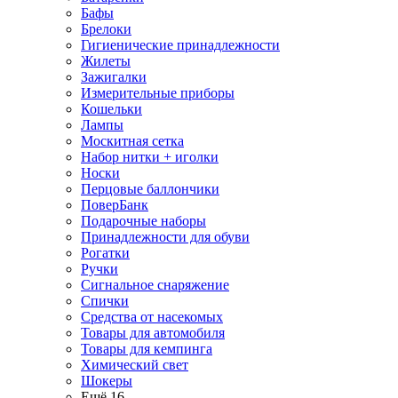
Бафы
Брелоки
Гигиенические принадлежности
Жилеты
Зажигалки
Измерительные приборы
Кошельки
Лампы
Москитная сетка
Набор нитки + иголки
Носки
Перцовые баллончики
ПоверБанк
Подарочные наборы
Принадлежности для обуви
Рогатки
Ручки
Сигнальное снаряжение
Спички
Средства от насекомых
Товары для автомобиля
Товары для кемпинга
Химический свет
Шокеры
Ещё 16