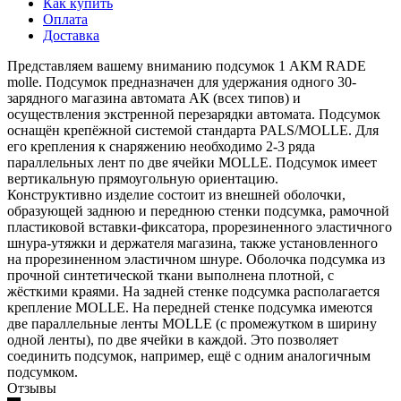
Как купить
Оплата
Доставка
Представляем вашему вниманию подсумок 1 АКМ RADE
molle. Подсумок предназначен для удержания одного 30-
зарядного магазина автомата АК (всех типов) и
осуществления экстренной перезарядки автомата. Подсумок
оснащён крепёжной системой стандарта PALS/MOLLE. Для
его крепления к снаряжению необходимо 2-3 ряда
параллельных лент по две ячейки MOLLE. Подсумок имеет
вертикальную прямоугольную ориентацию.
Конструктивно изделие состоит из внешней оболочки,
образующей заднюю и переднюю стенки подсумка, рамочной
пластиковой вставки-фиксатора, прорезиненного эластичного
шнура-утяжки и держателя магазина, также установленного
на прорезиненном эластичном шнуре. Оболочка подсумка из
прочной синтетической ткани выполнена плотной, с
жёсткими краями. На задней стенке подсумка располагается
крепление MOLLE. На передней стенке подсумка имеются
две параллельные ленты MOLLE (с промежутком в ширину
одной ленты), по две ячейки в каждой. Это позволяет
соединить подсумок, например, ещё с одним аналогичным
подсумком.
Отзывы