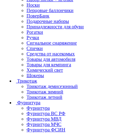
Носки
Перцовые баллончики
ПоверБанк
Подарочные наборы
Принадлежности для обуви
Рогатки
Ручки
Сигнальное снаряжение
Спички
Средства от насекомых
Товары для автомобиля
Товары для кемпинга
Химический свет
Шокеры
Трикотаж
Трикотаж демисезонный
Трикотаж зимний
Трикотаж летний
Фурнитура
Фурнитура
Фурнитура ВС РФ
Фурнитура МВД
Фурнитура МЧС
Фурнитура ФСИН