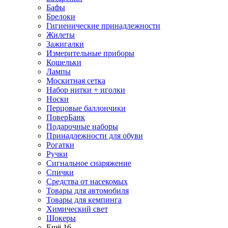
Бафы
Брелоки
Гигиенические принадлежности
Жилеты
Зажигалки
Измерительные приборы
Кошельки
Лампы
Москитная сетка
Набор нитки + иголки
Носки
Перцовые баллончики
ПоверБанк
Подарочные наборы
Принадлежности для обуви
Рогатки
Ручки
Сигнальное снаряжение
Спички
Средства от насекомых
Товары для автомобиля
Товары для кемпинга
Химический свет
Шокеры
Ещё 16