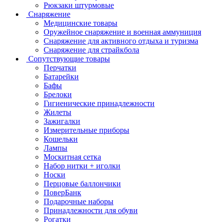
Рюкзаки штурмовые
Снаряжение
Медицинские товары
Оружейное снаряжение и военная аммуниция
Снаряжение для активного отдыха и туризма
Снаряжение для страйкбола
Сопутствующие товары
Перчатки
Батарейки
Бафы
Брелоки
Гигиенические принадлежности
Жилеты
Зажигалки
Измерительные приборы
Кошельки
Лампы
Москитная сетка
Набор нитки + иголки
Носки
Перцовые баллончики
ПоверБанк
Подарочные наборы
Принадлежности для обуви
Рогатки