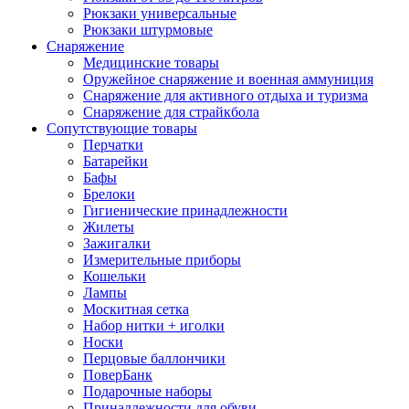
Рюкзаки универсальные
Рюкзаки штурмовые
Снаряжение
Медицинские товары
Оружейное снаряжение и военная аммуниция
Снаряжение для активного отдыха и туризма
Снаряжение для страйкбола
Сопутствующие товары
Перчатки
Батарейки
Бафы
Брелоки
Гигиенические принадлежности
Жилеты
Зажигалки
Измерительные приборы
Кошельки
Лампы
Москитная сетка
Набор нитки + иголки
Носки
Перцовые баллончики
ПоверБанк
Подарочные наборы
Принадлежности для обуви