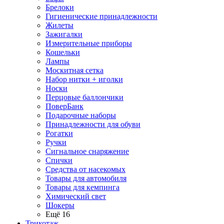
Брелоки
Гигиенические принадлежности
Жилеты
Зажигалки
Измерительные приборы
Кошельки
Лампы
Москитная сетка
Набор нитки + иголки
Носки
Перцовые баллончики
ПоверБанк
Подарочные наборы
Принадлежности для обуви
Рогатки
Ручки
Сигнальное снаряжение
Спички
Средства от насекомых
Товары для автомобиля
Товары для кемпинга
Химический свет
Шокеры
Ещё 16
Трикотаж