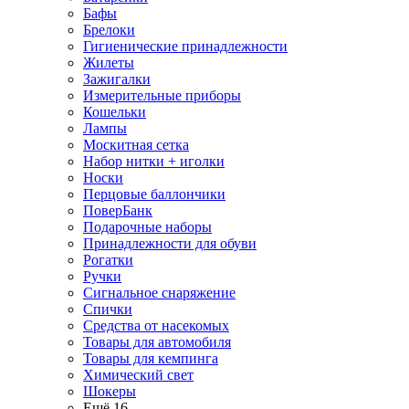
Бафы
Брелоки
Гигиенические принадлежности
Жилеты
Зажигалки
Измерительные приборы
Кошельки
Лампы
Москитная сетка
Набор нитки + иголки
Носки
Перцовые баллончики
ПоверБанк
Подарочные наборы
Принадлежности для обуви
Рогатки
Ручки
Сигнальное снаряжение
Спички
Средства от насекомых
Товары для автомобиля
Товары для кемпинга
Химический свет
Шокеры
Ещё 16