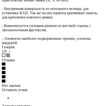
практически любые лямки (Х, Y, Н-тип);
- Внутренняя поверхность из петельного велюра, для
установки КАП. Так же на нее нашиты крючковые панель,
для крепления поясного ремня;
- Комплектуется силовым ремнем из жесткой стропы с
трехкнопочным фастексом;
- Элементы наиболее подверженные трению, усилены
кордурой.
Галерея
1/0
—
Отзывы
Нет оценок
Оставить отзыв
Загрузка отзывов...