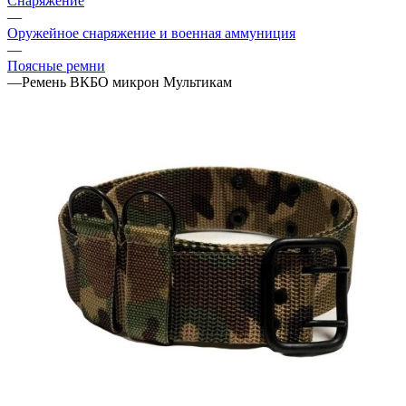
Снаряжение
—
Оружейное снаряжение и военная аммуниция
—
Поясные ремни
—
Ремень ВКБО микрон Мультикам