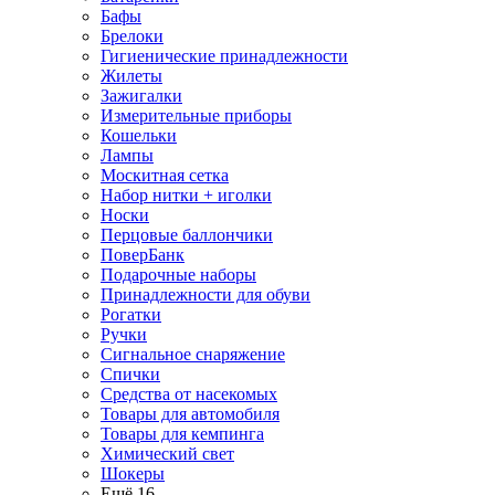
Бафы
Брелоки
Гигиенические принадлежности
Жилеты
Зажигалки
Измерительные приборы
Кошельки
Лампы
Москитная сетка
Набор нитки + иголки
Носки
Перцовые баллончики
ПоверБанк
Подарочные наборы
Принадлежности для обуви
Рогатки
Ручки
Сигнальное снаряжение
Спички
Средства от насекомых
Товары для автомобиля
Товары для кемпинга
Химический свет
Шокеры
Ещё 16