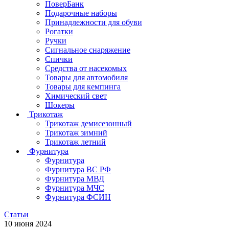
ПоверБанк
Подарочные наборы
Принадлежности для обуви
Рогатки
Ручки
Сигнальное снаряжение
Спички
Средства от насекомых
Товары для автомобиля
Товары для кемпинга
Химический свет
Шокеры
Трикотаж
Трикотаж демисезонный
Трикотаж зимний
Трикотаж летний
Фурнитура
Фурнитура
Фурнитура ВС РФ
Фурнитура МВД
Фурнитура МЧС
Фурнитура ФСИН
Статьи
10 июня 2024