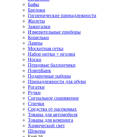
Бафы
Брелоки
Гигиенические принадлежности
Жилеты
Зажигалки
Измерительные приборы
Кошельки
Лампы
Москитная сетка
Набор нитки + иголки
Носки
Перцовые баллончики
ПоверБанк
Подарочные наборы
Принадлежности для обуви
Рогатки
Ручки
Сигнальное снаряжение
Спички
Средства от насекомых
Товары для автомобиля
Товары для кемпинга
Химический свет
Шокеры
Ещё 16