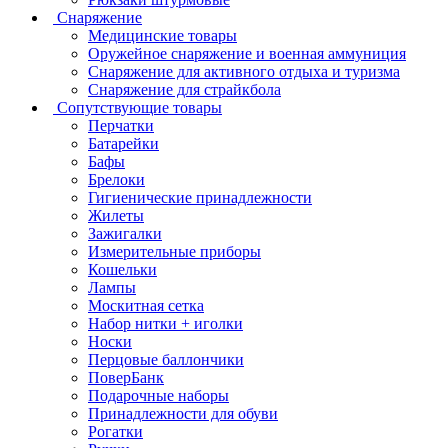
Снаряжение
Медицинские товары
Оружейное снаряжение и военная аммуниция
Снаряжение для активного отдыха и туризма
Снаряжение для страйкбола
Сопутствующие товары
Перчатки
Батарейки
Бафы
Брелоки
Гигиенические принадлежности
Жилеты
Зажигалки
Измерительные приборы
Кошельки
Лампы
Москитная сетка
Набор нитки + иголки
Носки
Перцовые баллончики
ПоверБанк
Подарочные наборы
Принадлежности для обуви
Рогатки