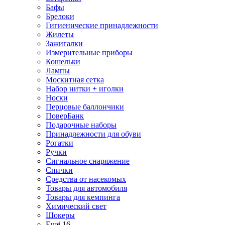
Бафы
Брелоки
Гигиенические принадлежности
Жилеты
Зажигалки
Измерительные приборы
Кошельки
Лампы
Москитная сетка
Набор нитки + иголки
Носки
Перцовые баллончики
ПоверБанк
Подарочные наборы
Принадлежности для обуви
Рогатки
Ручки
Сигнальное снаряжение
Спички
Средства от насекомых
Товары для автомобиля
Товары для кемпинга
Химический свет
Шокеры
Ещё 16