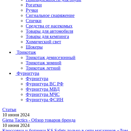
Рогатки
Ручки
Сигнальное снаряжение
Спички
Средства от насекомых
Товары для автомобиля
Товары для кемпинга
Химический свет
Шокеры
Трикотаж
Трикотаж демисезонный
Трикотаж зимний
Трикотаж летний
Фурнитура
Фурнитура
Фурнитура ВС РФ
Фурнитура МВД
Фурнитура МЧС
Фурнитура ФСИН
Статьи
10 июня 2024
Giena Tactics - Обзор товаров бренда
10 июня 2024
Кроссовки и ботинки KS Safety только в сети магазинов «Дом