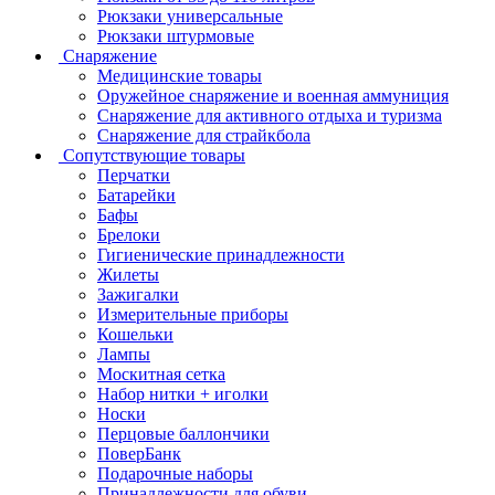
Рюкзаки универсальные
Рюкзаки штурмовые
Снаряжение
Медицинские товары
Оружейное снаряжение и военная аммуниция
Снаряжение для активного отдыха и туризма
Снаряжение для страйкбола
Сопутствующие товары
Перчатки
Батарейки
Бафы
Брелоки
Гигиенические принадлежности
Жилеты
Зажигалки
Измерительные приборы
Кошельки
Лампы
Москитная сетка
Набор нитки + иголки
Носки
Перцовые баллончики
ПоверБанк
Подарочные наборы
Принадлежности для обуви