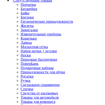
Сопутствующие товары
Перчатки
Батарейки
Бафы
Брелоки
Гигиенические принадлежности
Жилеты
Зажигалки
Измерительные приборы
Кошельки
Лампы
Москитная сетка
Набор нитки + иголки
Носки
Перцовые баллончики
ПоверБанк
Подарочные наборы
Принадлежности для обуви
Рогатки
Ручки
Сигнальное снаряжение
Спички
Средства от насекомых
Товары для автомобиля
Товары для кемпинга