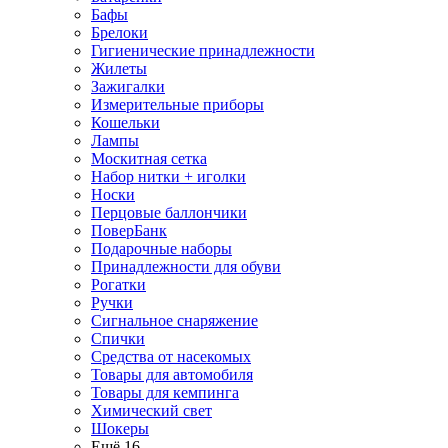
Бафы
Брелоки
Гигиенические принадлежности
Жилеты
Зажигалки
Измерительные приборы
Кошельки
Лампы
Москитная сетка
Набор нитки + иголки
Носки
Перцовые баллончики
ПоверБанк
Подарочные наборы
Принадлежности для обуви
Рогатки
Ручки
Сигнальное снаряжение
Спички
Средства от насекомых
Товары для автомобиля
Товары для кемпинга
Химический свет
Шокеры
Ещё 16