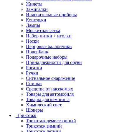
Жилеты
Зажигалки
Измерительные приборы
Кошельки
Лампы
Москитная сетка
Набор нитки + иголки
Носки
Перцовые баллончики
ПоверБанк
Подарочные наборы
Принадлежности для обуви
Рогатки
Ручки
Сигнальное снаряжение
Спички
Средства от насекомых
Товары для автомобиля
Товары для кемпинга
Химический свет
Шокеры
Трикотаж
Трикотаж демисезонный
Трикотаж зимний
Трикотаж летний