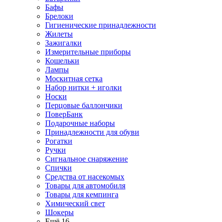
Бафы
Брелоки
Гигиенические принадлежности
Жилеты
Зажигалки
Измерительные приборы
Кошельки
Лампы
Москитная сетка
Набор нитки + иголки
Носки
Перцовые баллончики
ПоверБанк
Подарочные наборы
Принадлежности для обуви
Рогатки
Ручки
Сигнальное снаряжение
Спички
Средства от насекомых
Товары для автомобиля
Товары для кемпинга
Химический свет
Шокеры
Ещё 16