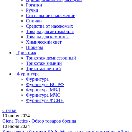
Рогатки
Ручки
Сигнальное снаряжение
Спички
Средства от насекомых
Товары для автомобиля
Товары для кемпинга
Химический свет
Шокеры
Трикотаж
Трикотаж демисезонный
Трикотаж зимний
Трикотаж летний
Фурнитура
Фурнитура
Фурнитура ВС РФ
Фурнитура МВД
Фурнитура МЧС
Фурнитура ФСИН
Статьи
10 июня 2024
Giena Tactics - Обзор товаров бренда
10 июня 2024
Кроссовки и ботинки KS Safety только в сети магазинов «Дом