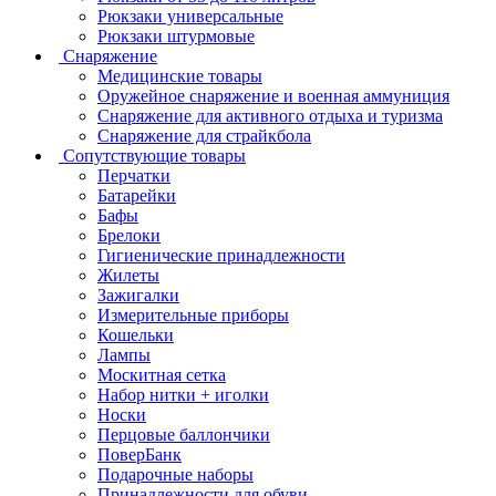
Рюкзаки универсальные
Рюкзаки штурмовые
Снаряжение
Медицинские товары
Оружейное снаряжение и военная аммуниция
Снаряжение для активного отдыха и туризма
Снаряжение для страйкбола
Сопутствующие товары
Перчатки
Батарейки
Бафы
Брелоки
Гигиенические принадлежности
Жилеты
Зажигалки
Измерительные приборы
Кошельки
Лампы
Москитная сетка
Набор нитки + иголки
Носки
Перцовые баллончики
ПоверБанк
Подарочные наборы
Принадлежности для обуви