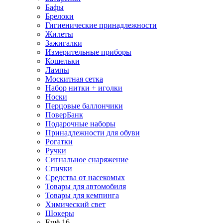
Бафы
Брелоки
Гигиенические принадлежности
Жилеты
Зажигалки
Измерительные приборы
Кошельки
Лампы
Москитная сетка
Набор нитки + иголки
Носки
Перцовые баллончики
ПоверБанк
Подарочные наборы
Принадлежности для обуви
Рогатки
Ручки
Сигнальное снаряжение
Спички
Средства от насекомых
Товары для автомобиля
Товары для кемпинга
Химический свет
Шокеры
Ещё 16