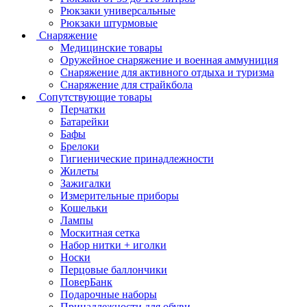
Рюкзаки универсальные
Рюкзаки штурмовые
Снаряжение
Медицинские товары
Оружейное снаряжение и военная аммуниция
Снаряжение для активного отдыха и туризма
Снаряжение для страйкбола
Сопутствующие товары
Перчатки
Батарейки
Бафы
Брелоки
Гигиенические принадлежности
Жилеты
Зажигалки
Измерительные приборы
Кошельки
Лампы
Москитная сетка
Набор нитки + иголки
Носки
Перцовые баллончики
ПоверБанк
Подарочные наборы
Принадлежности для обуви