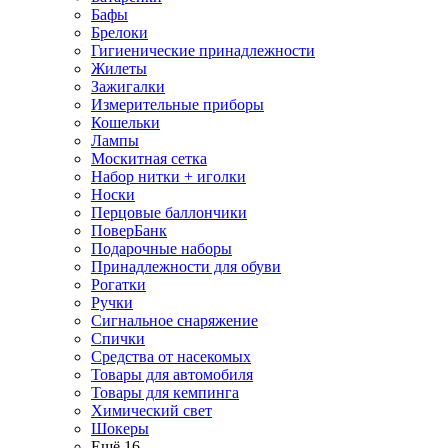
Бафы
Брелоки
Гигиенические принадлежности
Жилеты
Зажигалки
Измерительные приборы
Кошельки
Лампы
Москитная сетка
Набор нитки + иголки
Носки
Перцовые баллончики
ПоверБанк
Подарочные наборы
Принадлежности для обуви
Рогатки
Ручки
Сигнальное снаряжение
Спички
Средства от насекомых
Товары для автомобиля
Товары для кемпинга
Химический свет
Шокеры
Ещё 16