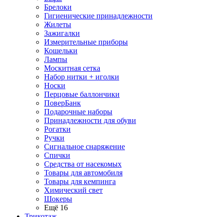
Брелоки
Гигиенические принадлежности
Жилеты
Зажигалки
Измерительные приборы
Кошельки
Лампы
Москитная сетка
Набор нитки + иголки
Носки
Перцовые баллончики
ПоверБанк
Подарочные наборы
Принадлежности для обуви
Рогатки
Ручки
Сигнальное снаряжение
Спички
Средства от насекомых
Товары для автомобиля
Товары для кемпинга
Химический свет
Шокеры
Ещё 16
Трикотаж