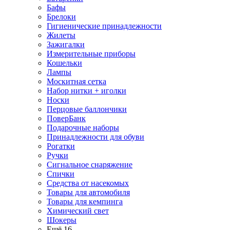
Бафы
Брелоки
Гигиенические принадлежности
Жилеты
Зажигалки
Измерительные приборы
Кошельки
Лампы
Москитная сетка
Набор нитки + иголки
Носки
Перцовые баллончики
ПоверБанк
Подарочные наборы
Принадлежности для обуви
Рогатки
Ручки
Сигнальное снаряжение
Спички
Средства от насекомых
Товары для автомобиля
Товары для кемпинга
Химический свет
Шокеры
Ещё 16