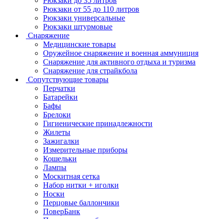
Рюкзаки до 35 литров
Рюкзаки от 55 до 110 литров
Рюкзаки универсальные
Рюкзаки штурмовые
Снаряжение
Медицинские товары
Оружейное снаряжение и военная аммуниция
Снаряжение для активного отдыха и туризма
Снаряжение для страйкбола
Сопутствующие товары
Перчатки
Батарейки
Бафы
Брелоки
Гигиенические принадлежности
Жилеты
Зажигалки
Измерительные приборы
Кошельки
Лампы
Москитная сетка
Набор нитки + иголки
Носки
Перцовые баллончики
ПоверБанк