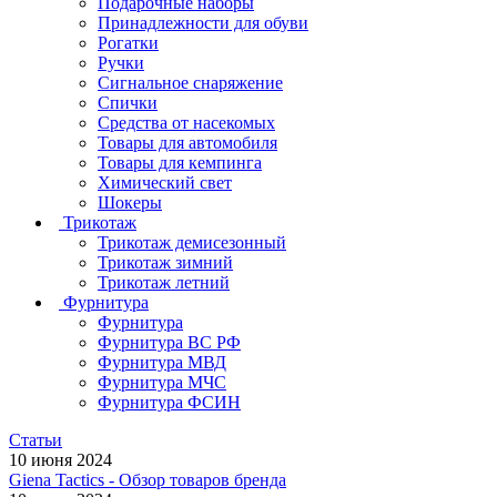
Подарочные наборы
Принадлежности для обуви
Рогатки
Ручки
Сигнальное снаряжение
Спички
Средства от насекомых
Товары для автомобиля
Товары для кемпинга
Химический свет
Шокеры
Трикотаж
Трикотаж демисезонный
Трикотаж зимний
Трикотаж летний
Фурнитура
Фурнитура
Фурнитура ВС РФ
Фурнитура МВД
Фурнитура МЧС
Фурнитура ФСИН
Статьи
10 июня 2024
Giena Tactics - Обзор товаров бренда