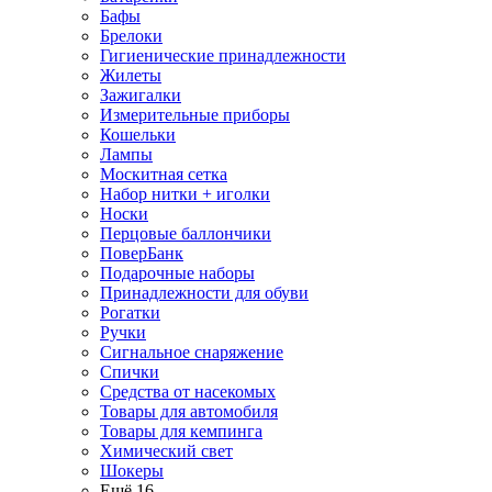
Бафы
Брелоки
Гигиенические принадлежности
Жилеты
Зажигалки
Измерительные приборы
Кошельки
Лампы
Москитная сетка
Набор нитки + иголки
Носки
Перцовые баллончики
ПоверБанк
Подарочные наборы
Принадлежности для обуви
Рогатки
Ручки
Сигнальное снаряжение
Спички
Средства от насекомых
Товары для автомобиля
Товары для кемпинга
Химический свет
Шокеры
Ещё 16