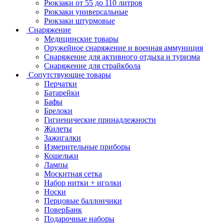
Рюкзаки от 55 до 110 литров
Рюкзаки универсальные
Рюкзаки штурмовые
Снаряжение
Медицинские товары
Оружейное снаряжение и военная аммуниция
Снаряжение для активного отдыха и туризма
Снаряжение для страйкбола
Сопутствующие товары
Перчатки
Батарейки
Бафы
Брелоки
Гигиенические принадлежности
Жилеты
Зажигалки
Измерительные приборы
Кошельки
Лампы
Москитная сетка
Набор нитки + иголки
Носки
Перцовые баллончики
ПоверБанк
Подарочные наборы