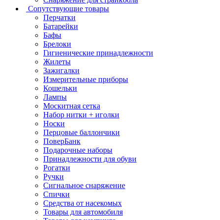
Сопутствующие товары
Перчатки
Батарейки
Бафы
Брелоки
Гигиенические принадлежности
Жилеты
Зажигалки
Измерительные приборы
Кошельки
Лампы
Москитная сетка
Набор нитки + иголки
Носки
Перцовые баллончики
ПоверБанк
Подарочные наборы
Принадлежности для обуви
Рогатки
Ручки
Сигнальное снаряжение
Спички
Средства от насекомых
Товары для автомобиля