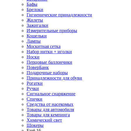
Бафы
Брелоки
Гигиенические принадлежности
Жилеты
Зажигалки
Измерительные приборы
Кошельки
Лампы
Москитная сетка
Набор нитки + иголки
Носки
Перцовые баллончики
ПоверБанк
Подарочные наборы
Принадлежности для обуви
Рогатки
Ручки
Сигнальное снаряжение
Спички
Средства от насекомых
Товары для автомобиля
Товары для кемпинга
Химический свет
Шокеры
Ещё 16