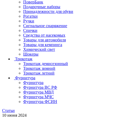
ПоверБанк
Подарочные наборы
Принадлежности для обуви
Рогатки
Ручки
Сигнальное снаряжение
Спички
Средства от насекомых
Товары для автомобиля
Товары для кемпинга
Химический свет
Шокеры
Трикотаж
Трикотаж демисезонный
Трикотаж зимний
Трикотаж летний
Фурнитура
Фурнитура
Фурнитура ВС РФ
Фурнитура МВД
Фурнитура МЧС
Фурнитура ФСИН
Статьи
10 июня 2024