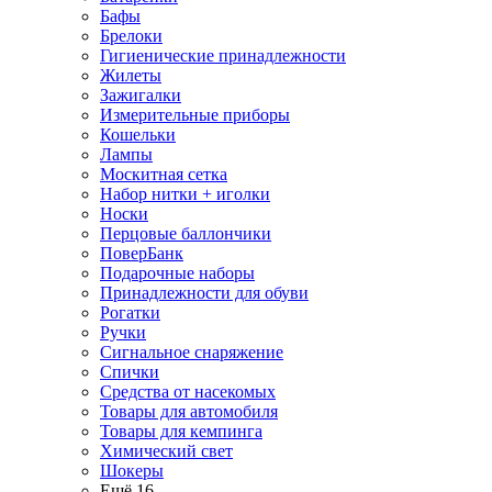
Бафы
Брелоки
Гигиенические принадлежности
Жилеты
Зажигалки
Измерительные приборы
Кошельки
Лампы
Москитная сетка
Набор нитки + иголки
Носки
Перцовые баллончики
ПоверБанк
Подарочные наборы
Принадлежности для обуви
Рогатки
Ручки
Сигнальное снаряжение
Спички
Средства от насекомых
Товары для автомобиля
Товары для кемпинга
Химический свет
Шокеры
Ещё 16