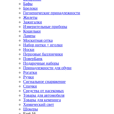
Бафы
Брелоки
Гигиенические принадлежности
Жилеты
Зажигалки
Измерительные приборы
Кошельки
Лампы
Москитная сетка
Набор нитки + иголки
Носки
Перцовые баллончики
ПоверБанк
Подарочные наборы
Принадлежности для обуви
Рогатки
Ручки
Сигнальное снаряжение
Спички
Средства от насекомых
Товары для автомобиля
Товары для кемпинга
Химический свет
Шокеры
Ещё 16