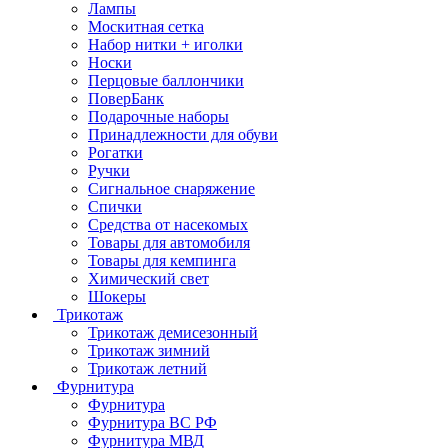
Лампы
Москитная сетка
Набор нитки + иголки
Носки
Перцовые баллончики
ПоверБанк
Подарочные наборы
Принадлежности для обуви
Рогатки
Ручки
Сигнальное снаряжение
Спички
Средства от насекомых
Товары для автомобиля
Товары для кемпинга
Химический свет
Шокеры
Трикотаж
Трикотаж демисезонный
Трикотаж зимний
Трикотаж летний
Фурнитура
Фурнитура
Фурнитура ВС РФ
Фурнитура МВД