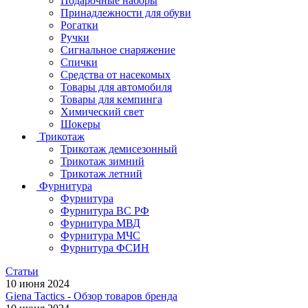
Подарочные наборы
Принадлежности для обуви
Рогатки
Ручки
Сигнальное снаряжение
Спички
Средства от насекомых
Товары для автомобиля
Товары для кемпинга
Химический свет
Шокеры
Трикотаж
Трикотаж демисезонный
Трикотаж зимний
Трикотаж летний
Фурнитура
Фурнитура
Фурнитура ВС РФ
Фурнитура МВД
Фурнитура МЧС
Фурнитура ФСИН
Статьи
10 июня 2024
Giena Tactics - Обзор товаров бренда