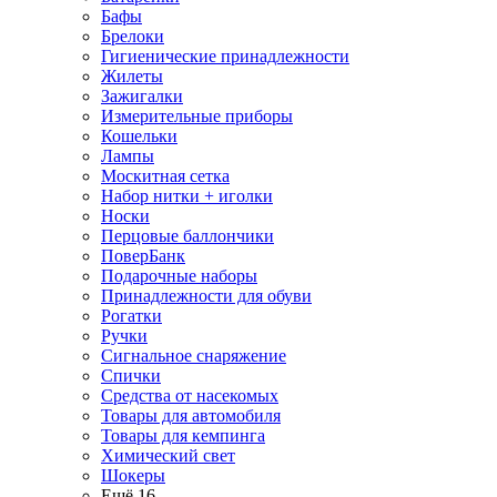
Бафы
Брелоки
Гигиенические принадлежности
Жилеты
Зажигалки
Измерительные приборы
Кошельки
Лампы
Москитная сетка
Набор нитки + иголки
Носки
Перцовые баллончики
ПоверБанк
Подарочные наборы
Принадлежности для обуви
Рогатки
Ручки
Сигнальное снаряжение
Спички
Средства от насекомых
Товары для автомобиля
Товары для кемпинга
Химический свет
Шокеры
Ещё 16