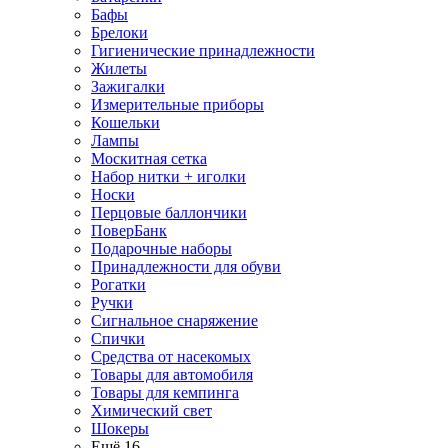
Бафы
Брелоки
Гигиенические принадлежности
Жилеты
Зажигалки
Измерительные приборы
Кошельки
Лампы
Москитная сетка
Набор нитки + иголки
Носки
Перцовые баллончики
ПоверБанк
Подарочные наборы
Принадлежности для обуви
Рогатки
Ручки
Сигнальное снаряжение
Спички
Средства от насекомых
Товары для автомобиля
Товары для кемпинга
Химический свет
Шокеры
Ещё 16