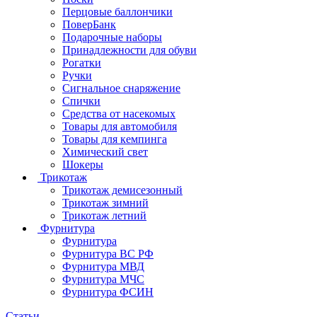
Перцовые баллончики
ПоверБанк
Подарочные наборы
Принадлежности для обуви
Рогатки
Ручки
Сигнальное снаряжение
Спички
Средства от насекомых
Товары для автомобиля
Товары для кемпинга
Химический свет
Шокеры
Трикотаж
Трикотаж демисезонный
Трикотаж зимний
Трикотаж летний
Фурнитура
Фурнитура
Фурнитура ВС РФ
Фурнитура МВД
Фурнитура МЧС
Фурнитура ФСИН
Статьи