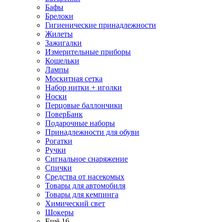
Бафы
Брелоки
Гигиенические принадлежности
Жилеты
Зажигалки
Измерительные приборы
Кошельки
Лампы
Москитная сетка
Набор нитки + иголки
Носки
Перцовые баллончики
ПоверБанк
Подарочные наборы
Принадлежности для обуви
Рогатки
Ручки
Сигнальное снаряжение
Спички
Средства от насекомых
Товары для автомобиля
Товары для кемпинга
Химический свет
Шокеры
Ещё 16