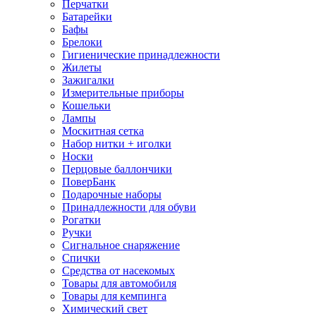
Перчатки
Батарейки
Бафы
Брелоки
Гигиенические принадлежности
Жилеты
Зажигалки
Измерительные приборы
Кошельки
Лампы
Москитная сетка
Набор нитки + иголки
Носки
Перцовые баллончики
ПоверБанк
Подарочные наборы
Принадлежности для обуви
Рогатки
Ручки
Сигнальное снаряжение
Спички
Средства от насекомых
Товары для автомобиля
Товары для кемпинга
Химический свет