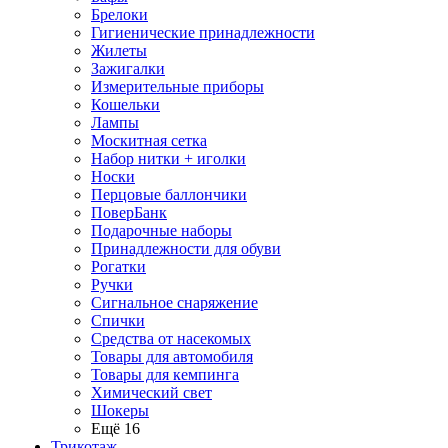
Брелоки
Гигиенические принадлежности
Жилеты
Зажигалки
Измерительные приборы
Кошельки
Лампы
Москитная сетка
Набор нитки + иголки
Носки
Перцовые баллончики
ПоверБанк
Подарочные наборы
Принадлежности для обуви
Рогатки
Ручки
Сигнальное снаряжение
Спички
Средства от насекомых
Товары для автомобиля
Товары для кемпинга
Химический свет
Шокеры
Ещё 16
Трикотаж