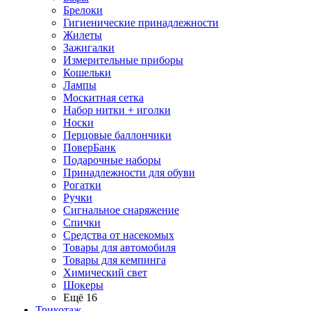
Брелоки
Гигиенические принадлежности
Жилеты
Зажигалки
Измерительные приборы
Кошельки
Лампы
Москитная сетка
Набор нитки + иголки
Носки
Перцовые баллончики
ПоверБанк
Подарочные наборы
Принадлежности для обуви
Рогатки
Ручки
Сигнальное снаряжение
Спички
Средства от насекомых
Товары для автомобиля
Товары для кемпинга
Химический свет
Шокеры
Ещё 16
Трикотаж