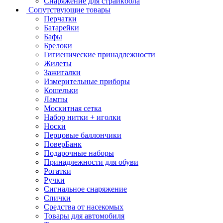
Снаряжение для страйкбола
Сопутствующие товары
Перчатки
Батарейки
Бафы
Брелоки
Гигиенические принадлежности
Жилеты
Зажигалки
Измерительные приборы
Кошельки
Лампы
Москитная сетка
Набор нитки + иголки
Носки
Перцовые баллончики
ПоверБанк
Подарочные наборы
Принадлежности для обуви
Рогатки
Ручки
Сигнальное снаряжение
Спички
Средства от насекомых
Товары для автомобиля