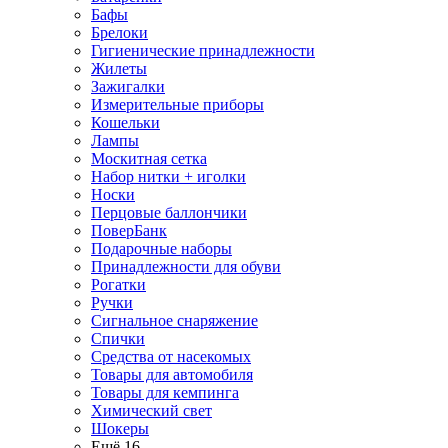
Бафы
Брелоки
Гигиенические принадлежности
Жилеты
Зажигалки
Измерительные приборы
Кошельки
Лампы
Москитная сетка
Набор нитки + иголки
Носки
Перцовые баллончики
ПоверБанк
Подарочные наборы
Принадлежности для обуви
Рогатки
Ручки
Сигнальное снаряжение
Спички
Средства от насекомых
Товары для автомобиля
Товары для кемпинга
Химический свет
Шокеры
Ещё 16