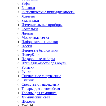
Бафы
Брелоки
Гигиенические принадлежности
Жилеты
Зажигалки
Измерительные приборы
Кошельки
Лампы
Москитная сетка
Набор нитки + иголки
Носки
Перцовые баллончики
ПоверБанк
Подарочные наборы
Принадлежности для обуви
Рогатки
Ручки
Сигнальное снаряжение
Спички
Средства от насекомых
Товары для автомобиля
Товары для кемпинга
Химический свет
Шокеры
Ещё 16