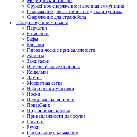
Медицинские товары
Оружейное снаряжение и военная аммуниция
Снаряжение для активного отдыха и туризма
Снаряжение для страйкбола
Сопутствующие товары
Перчатки
Батарейки
Бафы
Брелоки
Гигиенические принадлежности
Жилеты
Зажигалки
Измерительные приборы
Кошельки
Лампы
Москитная сетка
Набор нитки + иголки
Носки
Перцовые баллончики
ПоверБанк
Подарочные наборы
Принадлежности для обуви
Рогатки
Ручки
Сигнальное снаряжение