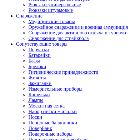
Рюкзаки универсальные
Рюкзаки штурмовые
Снаряжение
Медицинские товары
Оружейное снаряжение и военная аммуниция
Снаряжение для активного отдыха и туризма
Снаряжение для страйкбола
Сопутствующие товары
Перчатки
Батарейки
Бафы
Брелоки
Гигиенические принадлежности
Жилеты
Зажигалки
Измерительные приборы
Кошельки
Лампы
Москитная сетка
Набор нитки + иголки
Носки
Перцовые баллончики
ПоверБанк
Подарочные наборы
Принадлежности для обуви