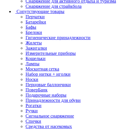
Снаряжение для активного отдыха и туризма
Снаряжение для страйкбола
Сопутствующие товары
Перчатки
Батарейки
Бафы
Брелоки
Гигиенические принадлежности
Жилеты
Зажигалки
Измерительные приборы
Кошельки
Лампы
Москитная сетка
Набор нитки + иголки
Носки
Перцовые баллончики
ПоверБанк
Подарочные наборы
Принадлежности для обуви
Рогатки
Ручки
Сигнальное снаряжение
Спички
Средства от насекомых