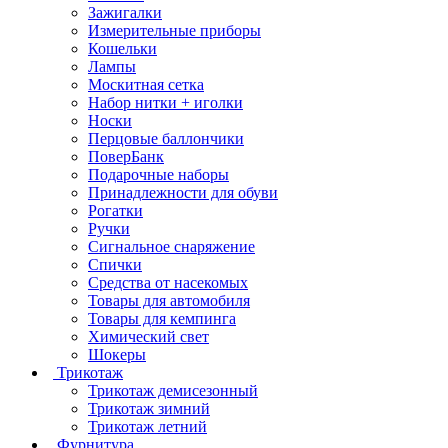
Зажигалки
Измерительные приборы
Кошельки
Лампы
Москитная сетка
Набор нитки + иголки
Носки
Перцовые баллончики
ПоверБанк
Подарочные наборы
Принадлежности для обуви
Рогатки
Ручки
Сигнальное снаряжение
Спички
Средства от насекомых
Товары для автомобиля
Товары для кемпинга
Химический свет
Шокеры
Трикотаж
Трикотаж демисезонный
Трикотаж зимний
Трикотаж летний
Фурнитура