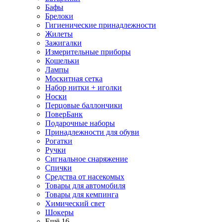
Бафы
Брелоки
Гигиенические принадлежности
Жилеты
Зажигалки
Измерительные приборы
Кошельки
Лампы
Москитная сетка
Набор нитки + иголки
Носки
Перцовые баллончики
ПоверБанк
Подарочные наборы
Принадлежности для обуви
Рогатки
Ручки
Сигнальное снаряжение
Спички
Средства от насекомых
Товары для автомобиля
Товары для кемпинга
Химический свет
Шокеры
Ещё 16