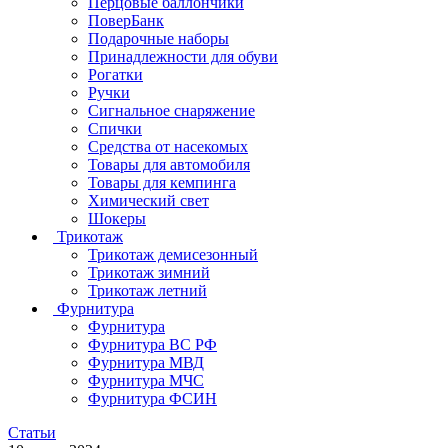
Перцовые баллончики
ПоверБанк
Подарочные наборы
Принадлежности для обуви
Рогатки
Ручки
Сигнальное снаряжение
Спички
Средства от насекомых
Товары для автомобиля
Товары для кемпинга
Химический свет
Шокеры
Трикотаж
Трикотаж демисезонный
Трикотаж зимний
Трикотаж летний
Фурнитура
Фурнитура
Фурнитура ВС РФ
Фурнитура МВД
Фурнитура МЧС
Фурнитура ФСИН
Статьи