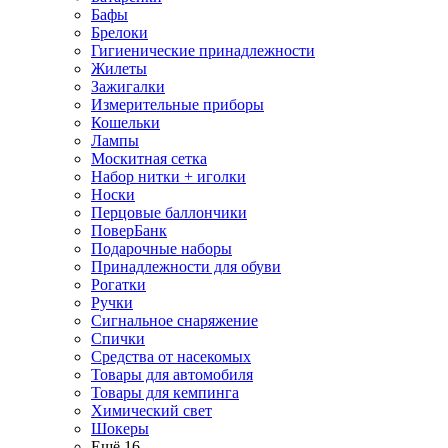
Бафы
Брелоки
Гигиенические принадлежности
Жилеты
Зажигалки
Измерительные приборы
Кошельки
Лампы
Москитная сетка
Набор нитки + иголки
Носки
Перцовые баллончики
ПоверБанк
Подарочные наборы
Принадлежности для обуви
Рогатки
Ручки
Сигнальное снаряжение
Спички
Средства от насекомых
Товары для автомобиля
Товары для кемпинга
Химический свет
Шокеры
Ещё 16