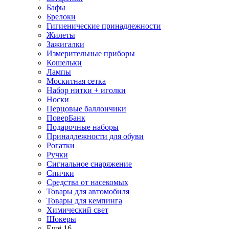
Бафы
Брелоки
Гигиенические принадлежности
Жилеты
Зажигалки
Измерительные приборы
Кошельки
Лампы
Москитная сетка
Набор нитки + иголки
Носки
Перцовые баллончики
ПоверБанк
Подарочные наборы
Принадлежности для обуви
Рогатки
Ручки
Сигнальное снаряжение
Спички
Средства от насекомых
Товары для автомобиля
Товары для кемпинга
Химический свет
Шокеры
Ещё 16