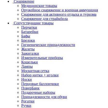
Снаряжение
Медицинские товары
Оружейное снаряжение и военная аммуниция
Снаряжение для активного отдыха и туризма
Снаряжение для страйкбола
Сопутствующие товары
Перчатки
Батарейки
Бафы
Брелоки
Гигиенические принадлежности
Жилеты
Зажигалки
Измерительные приборы
Кошельки
Лампы
Москитная сетка
Набор нитки + иголки
Носки
Перцовые баллончики
ПоверБанк
Подарочные наборы
Принадлежности для обуви
Рогатки
Ручки