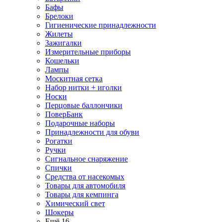
Бафы
Брелоки
Гигиенические принадлежности
Жилеты
Зажигалки
Измерительные приборы
Кошельки
Лампы
Москитная сетка
Набор нитки + иголки
Носки
Перцовые баллончики
ПоверБанк
Подарочные наборы
Принадлежности для обуви
Рогатки
Ручки
Сигнальное снаряжение
Спички
Средства от насекомых
Товары для автомобиля
Товары для кемпинга
Химический свет
Шокеры
Ещё 16