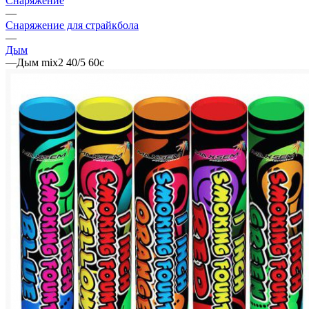
Снаряжение
—
Снаряжение для страйкбола
—
Дым
—
Дым mix2 40/5 60с