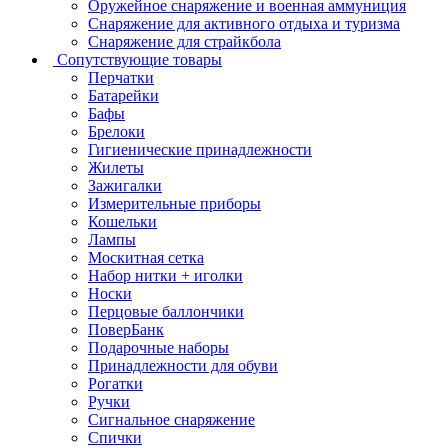
Оружейное снаряжение и военная аммуниция
Снаряжение для активного отдыха и туризма
Снаряжение для страйкбола
Сопутствующие товары
Перчатки
Батарейки
Бафы
Брелоки
Гигиенические принадлежности
Жилеты
Зажигалки
Измерительные приборы
Кошельки
Лампы
Москитная сетка
Набор нитки + иголки
Носки
Перцовые баллончики
ПоверБанк
Подарочные наборы
Принадлежности для обуви
Рогатки
Ручки
Сигнальное снаряжение
Спички