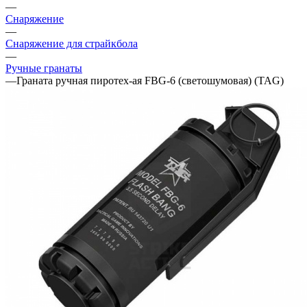
—
Снаряжение
—
Снаряжение для страйкбола
—
Ручные гранаты
—
Граната ручная пиротех-ая FBG-6 (светошумовая) (TAG)