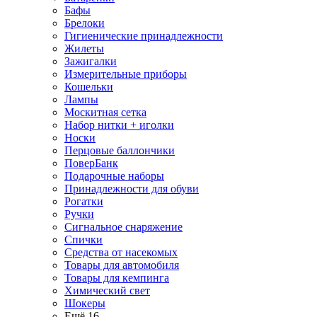
Бафы
Брелоки
Гигиенические принадлежности
Жилеты
Зажигалки
Измерительные приборы
Кошельки
Лампы
Москитная сетка
Набор нитки + иголки
Носки
Перцовые баллончики
ПоверБанк
Подарочные наборы
Принадлежности для обуви
Рогатки
Ручки
Сигнальное снаряжение
Спички
Средства от насекомых
Товары для автомобиля
Товары для кемпинга
Химический свет
Шокеры
Ещё 16