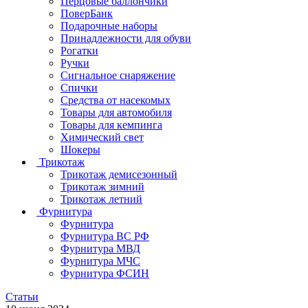
Перцовые баллончики
ПоверБанк
Подарочные наборы
Принадлежности для обуви
Рогатки
Ручки
Сигнальное снаряжение
Спички
Средства от насекомых
Товары для автомобиля
Товары для кемпинга
Химический свет
Шокеры
Трикотаж
Трикотаж демисезонный
Трикотаж зимний
Трикотаж летний
Фурнитура
Фурнитура
Фурнитура ВС РФ
Фурнитура МВД
Фурнитура МЧС
Фурнитура ФСИН
Статьи