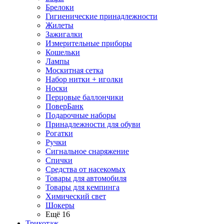
Брелоки
Гигиенические принадлежности
Жилеты
Зажигалки
Измерительные приборы
Кошельки
Лампы
Москитная сетка
Набор нитки + иголки
Носки
Перцовые баллончики
ПоверБанк
Подарочные наборы
Принадлежности для обуви
Рогатки
Ручки
Сигнальное снаряжение
Спички
Средства от насекомых
Товары для автомобиля
Товары для кемпинга
Химический свет
Шокеры
Ещё 16
Трикотаж