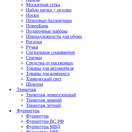
Москитная сетка
Набор нитки + иголки
Носки
Перцовые баллончики
ПоверБанк
Подарочные наборы
Принадлежности для обуви
Рогатки
Ручки
Сигнальное снаряжение
Спички
Средства от насекомых
Товары для автомобиля
Товары для кемпинга
Химический свет
Шокеры
Трикотаж
Трикотаж демисезонный
Трикотаж зимний
Трикотаж летний
Фурнитура
Фурнитура
Фурнитура ВС РФ
Фурнитура МВД
Фурнитура МЧС