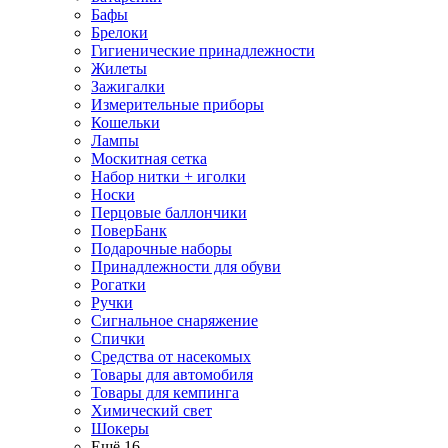
Бафы
Брелоки
Гигиенические принадлежности
Жилеты
Зажигалки
Измерительные приборы
Кошельки
Лампы
Москитная сетка
Набор нитки + иголки
Носки
Перцовые баллончики
ПоверБанк
Подарочные наборы
Принадлежности для обуви
Рогатки
Ручки
Сигнальное снаряжение
Спички
Средства от насекомых
Товары для автомобиля
Товары для кемпинга
Химический свет
Шокеры
Ещё 16