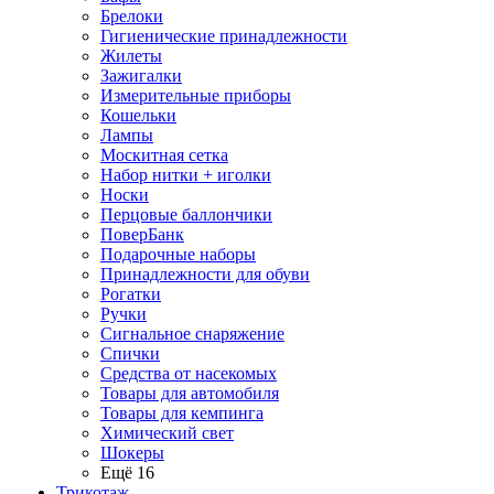
Брелоки
Гигиенические принадлежности
Жилеты
Зажигалки
Измерительные приборы
Кошельки
Лампы
Москитная сетка
Набор нитки + иголки
Носки
Перцовые баллончики
ПоверБанк
Подарочные наборы
Принадлежности для обуви
Рогатки
Ручки
Сигнальное снаряжение
Спички
Средства от насекомых
Товары для автомобиля
Товары для кемпинга
Химический свет
Шокеры
Ещё 16
Трикотаж