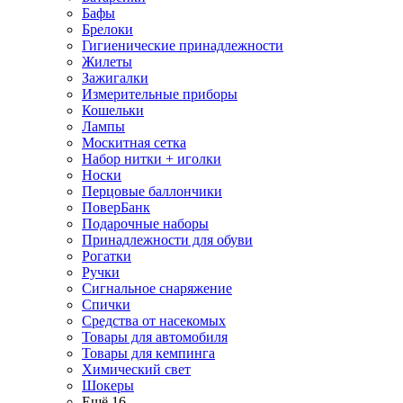
Бафы
Брелоки
Гигиенические принадлежности
Жилеты
Зажигалки
Измерительные приборы
Кошельки
Лампы
Москитная сетка
Набор нитки + иголки
Носки
Перцовые баллончики
ПоверБанк
Подарочные наборы
Принадлежности для обуви
Рогатки
Ручки
Сигнальное снаряжение
Спички
Средства от насекомых
Товары для автомобиля
Товары для кемпинга
Химический свет
Шокеры
Ещё 16