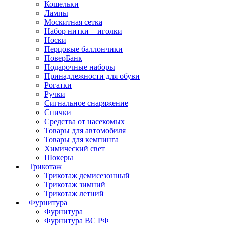
Кошельки
Лампы
Москитная сетка
Набор нитки + иголки
Носки
Перцовые баллончики
ПоверБанк
Подарочные наборы
Принадлежности для обуви
Рогатки
Ручки
Сигнальное снаряжение
Спички
Средства от насекомых
Товары для автомобиля
Товары для кемпинга
Химический свет
Шокеры
Трикотаж
Трикотаж демисезонный
Трикотаж зимний
Трикотаж летний
Фурнитура
Фурнитура
Фурнитура ВС РФ