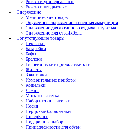
Рюкзаки универсальные
Рюкзаки штурмовые
Снаряжение
Медицинские товары
Оружейное снаряжение и военная аммуниция
Снаряжение для активного отдыха и туризма
Снаряжение для страйкбола
Сопутствующие товары
Перчатки
Батарейки
Бафы
Брелоки
Гигиенические принадлежности
Жилеты
Зажигалки
Измерительные приборы
Кошельки
Лампы
Москитная сетка
Набор нитки + иголки
Носки
Перцовые баллончики
ПоверБанк
Подарочные наборы
Принадлежности для обуви