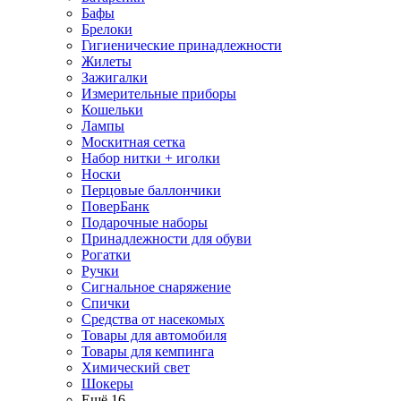
Бафы
Брелоки
Гигиенические принадлежности
Жилеты
Зажигалки
Измерительные приборы
Кошельки
Лампы
Москитная сетка
Набор нитки + иголки
Носки
Перцовые баллончики
ПоверБанк
Подарочные наборы
Принадлежности для обуви
Рогатки
Ручки
Сигнальное снаряжение
Спички
Средства от насекомых
Товары для автомобиля
Товары для кемпинга
Химический свет
Шокеры
Ещё 16