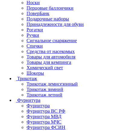
Носки
Перцовые баллончики
ПоверБанк
Подарочные наборы
Принадлежности для обуви
Рогатки
Ручки
Сигнальное снаряжение
Спички
Средства от насекомых
Товары для автомобиля
Товары для кемпинга
Химический свет
Шокеры
Трикотаж
Трикотаж демисезонный
Трикотаж зимний
Трикотаж летний
Фурнитура
Фурнитура
Фурнитура ВС РФ
Фурнитура МВД
Фурнитура МЧС
Фурнитура ФСИН