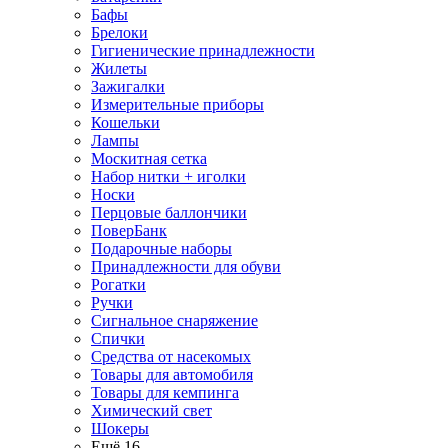
Бафы
Брелоки
Гигиенические принадлежности
Жилеты
Зажигалки
Измерительные приборы
Кошельки
Лампы
Москитная сетка
Набор нитки + иголки
Носки
Перцовые баллончики
ПоверБанк
Подарочные наборы
Принадлежности для обуви
Рогатки
Ручки
Сигнальное снаряжение
Спички
Средства от насекомых
Товары для автомобиля
Товары для кемпинга
Химический свет
Шокеры
Ещё 16