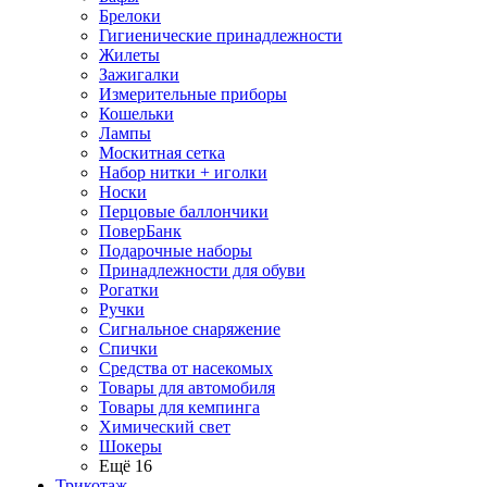
Брелоки
Гигиенические принадлежности
Жилеты
Зажигалки
Измерительные приборы
Кошельки
Лампы
Москитная сетка
Набор нитки + иголки
Носки
Перцовые баллончики
ПоверБанк
Подарочные наборы
Принадлежности для обуви
Рогатки
Ручки
Сигнальное снаряжение
Спички
Средства от насекомых
Товары для автомобиля
Товары для кемпинга
Химический свет
Шокеры
Ещё 16
Трикотаж