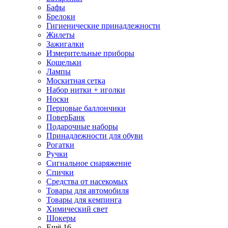
Бафы
Брелоки
Гигиенические принадлежности
Жилеты
Зажигалки
Измерительные приборы
Кошельки
Лампы
Москитная сетка
Набор нитки + иголки
Носки
Перцовые баллончики
ПоверБанк
Подарочные наборы
Принадлежности для обуви
Рогатки
Ручки
Сигнальное снаряжение
Спички
Средства от насекомых
Товары для автомобиля
Товары для кемпинга
Химический свет
Шокеры
Ещё 16