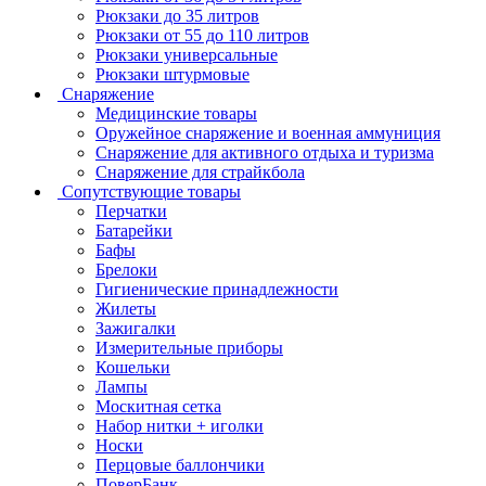
Рюкзаки до 35 литров
Рюкзаки от 55 до 110 литров
Рюкзаки универсальные
Рюкзаки штурмовые
Снаряжение
Медицинские товары
Оружейное снаряжение и военная аммуниция
Снаряжение для активного отдыха и туризма
Снаряжение для страйкбола
Сопутствующие товары
Перчатки
Батарейки
Бафы
Брелоки
Гигиенические принадлежности
Жилеты
Зажигалки
Измерительные приборы
Кошельки
Лампы
Москитная сетка
Набор нитки + иголки
Носки
Перцовые баллончики
ПоверБанк