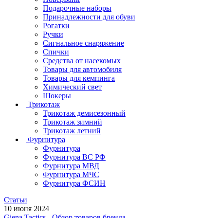
Подарочные наборы
Принадлежности для обуви
Рогатки
Ручки
Сигнальное снаряжение
Спички
Средства от насекомых
Товары для автомобиля
Товары для кемпинга
Химический свет
Шокеры
Трикотаж
Трикотаж демисезонный
Трикотаж зимний
Трикотаж летний
Фурнитура
Фурнитура
Фурнитура ВС РФ
Фурнитура МВД
Фурнитура МЧС
Фурнитура ФСИН
Статьи
10 июня 2024
Giena Tactics - Обзор товаров бренда