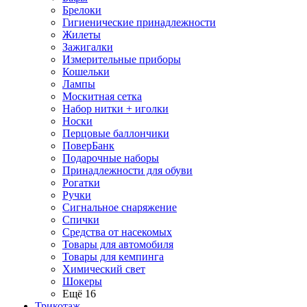
Брелоки
Гигиенические принадлежности
Жилеты
Зажигалки
Измерительные приборы
Кошельки
Лампы
Москитная сетка
Набор нитки + иголки
Носки
Перцовые баллончики
ПоверБанк
Подарочные наборы
Принадлежности для обуви
Рогатки
Ручки
Сигнальное снаряжение
Спички
Средства от насекомых
Товары для автомобиля
Товары для кемпинга
Химический свет
Шокеры
Ещё 16
Трикотаж