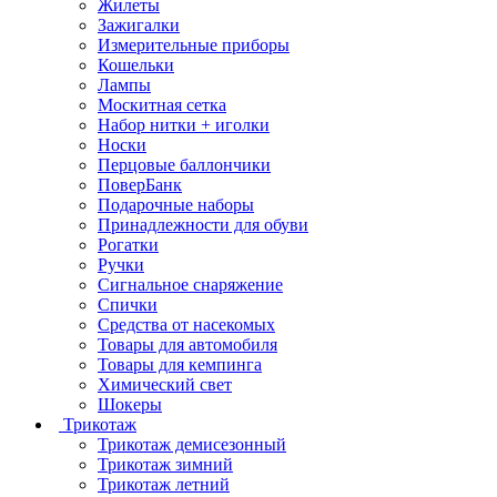
Жилеты
Зажигалки
Измерительные приборы
Кошельки
Лампы
Москитная сетка
Набор нитки + иголки
Носки
Перцовые баллончики
ПоверБанк
Подарочные наборы
Принадлежности для обуви
Рогатки
Ручки
Сигнальное снаряжение
Спички
Средства от насекомых
Товары для автомобиля
Товары для кемпинга
Химический свет
Шокеры
Трикотаж
Трикотаж демисезонный
Трикотаж зимний
Трикотаж летний