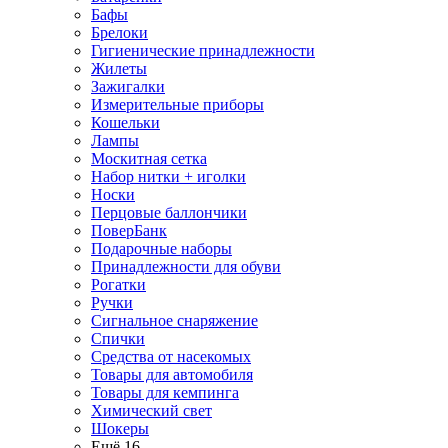
Бафы
Брелоки
Гигиенические принадлежности
Жилеты
Зажигалки
Измерительные приборы
Кошельки
Лампы
Москитная сетка
Набор нитки + иголки
Носки
Перцовые баллончики
ПоверБанк
Подарочные наборы
Принадлежности для обуви
Рогатки
Ручки
Сигнальное снаряжение
Спички
Средства от насекомых
Товары для автомобиля
Товары для кемпинга
Химический свет
Шокеры
Ещё 16