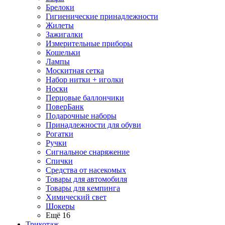
Брелоки
Гигиенические принадлежности
Жилеты
Зажигалки
Измерительные приборы
Кошельки
Лампы
Москитная сетка
Набор нитки + иголки
Носки
Перцовые баллончики
ПоверБанк
Подарочные наборы
Принадлежности для обуви
Рогатки
Ручки
Сигнальное снаряжение
Спички
Средства от насекомых
Товары для автомобиля
Товары для кемпинга
Химический свет
Шокеры
Ещё 16
Трикотаж